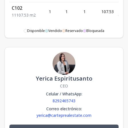
C102
US$
1
1
1
107.53
319,
1
1
107.53
m2
Disponible
Vendido
Reservado
Bloqueada
Yerica Espiritusanto
CEO
Celular / WhatsApp
:
8292465743
Correo electrónico
:
yerica@carteprealestate.com