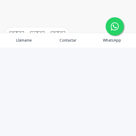
🇪🇸
🇺🇸
🇫🇷
Llámame
Contactar
WhatsApp
Nuestra satisfacción es siempre brindar un servicio de
calidad, ser un equipo comprometido y entregarle a
nuestros clientes las mejores opciones de inversión en
la zona de Punta Cana.