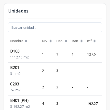
Unidades
Nombre
Niv.
Hab.
Ban.
m²
Prec
D103
US$
1
1
1
127.6
313,
1
1
127.6
m2
B201
US$
2
3
-
-
441,
3
-
-
m2
C203
US$
2
2
-
-
451,
2
-
-
m2
B401 (PH)
US$
4
3
-
192.27
594,
3
-
192.27
m2